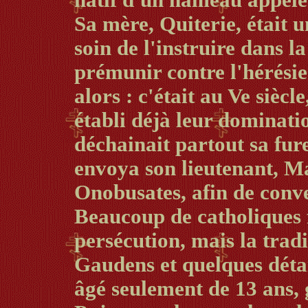
natif d'un hameau appelé
Sa mère, Quiterie, était 
soin de l'instruire dans la
prémunir contre l'hérésie
alors : c'était au Ve siècl
établi déjà leur dominatio
déchainait partout sa fure
envoya son lieutenant, Ma
Onobusates, afin de conver
Beaucoup de catholiques f
persécution, mais la trad
Gaudens et quelques détai
âgé seulement de 13 ans, 