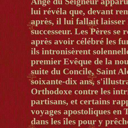
Ange du Seigneur apparut
lui révéla que, devant re
après, il lui fallait lais
successeur. Les Pères se r
après avoir célébré les f
ils intronisèrent solenn
premier Evêque de la nouv
suite du Concile, Saint Al
soixante-dix ans, s'illustr
Orthodoxe contre les intri
partisans, et certains rap
voyages apostoliques en 
dans les îles pour y prêch